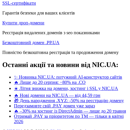
SSL-сертифікати
Гарантія безпеки для ваших клієнтів
Купити дроп-домени
Реєстрація видалених доменів з seo показниками
Безкоштовний домен .PP.UA
Повністю безкоштовна реєстрація та продовження домену
Останні акції та новини від NIC.UA:
✨ Новинка NIC.UA: потужний AI-конструктор сайтів
🔥 Лише до 20 серпня: −80% на .CO
☀️ Літня знижка на домени, хостинг і SSL у NIC.UA
🔥 Нові домени на NIC.UA — від 44,59 грн
🎁 День народження .XYZ: -50% на реєстрацію домену
Передзамовте свій .PAY домен уже зараз
🔥 –30% на хостинг із DirectAdmin — лише до 20 травня
Отримай .PAY за пріоритетом по ТМ — тільки в квітні
2026