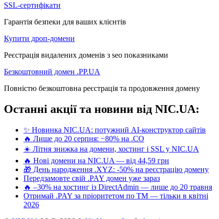
SSL-сертифікати
Гарантія безпеки для ваших клієнтів
Купити дроп-домени
Реєстрація видалених доменів з seo показниками
Безкоштовний домен .PP.UA
Повністю безкоштовна реєстрація та продовження домену
Останні акції та новини від NIC.UA:
✨ Новинка NIC.UA: потужний AI-конструктор сайтів
🔥 Лише до 20 серпня: −80% на .CO
☀️ Літня знижка на домени, хостинг і SSL у NIC.UA
🔥 Нові домени на NIC.UA — від 44,59 грн
🎁 День народження .XYZ: -50% на реєстрацію домену
Передзамовте свій .PAY домен уже зараз
🔥 –30% на хостинг із DirectAdmin — лише до 20 травня
Отримай .PAY за пріоритетом по ТМ — тільки в квітні
2026