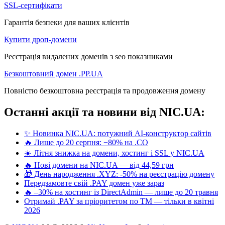
SSL-сертифікати
Гарантія безпеки для ваших клієнтів
Купити дроп-домени
Реєстрація видалених доменів з seo показниками
Безкоштовний домен .PP.UA
Повністю безкоштовна реєстрація та продовження домену
Останні акції та новини від NIC.UA:
✨ Новинка NIC.UA: потужний AI-конструктор сайтів
🔥 Лише до 20 серпня: −80% на .CO
☀️ Літня знижка на домени, хостинг і SSL у NIC.UA
🔥 Нові домени на NIC.UA — від 44,59 грн
🎁 День народження .XYZ: -50% на реєстрацію домену
Передзамовте свій .PAY домен уже зараз
🔥 –30% на хостинг із DirectAdmin — лише до 20 травня
Отримай .PAY за пріоритетом по ТМ — тільки в квітні
2026